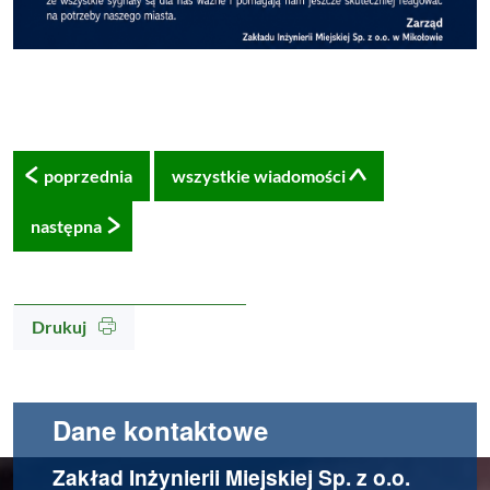
poprzednia
wszystkie wiadomości
następna
Drukuj
Dane kontaktowe
Zakład Inżynierii Miejskiej Sp. z o.o.