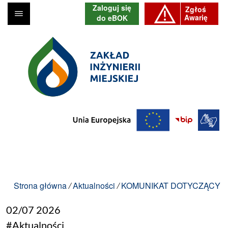
Zaloguj się
Zgłoś
menu
Awarię
do eBOK
ZIM Sp. z o.o.
Unia Europejsk
BIP
Tłu
Strona główna
/
Aktualności
/
KOMUNIKAT DOTYCZĄCY IN
02/07
2026
#Aktualności