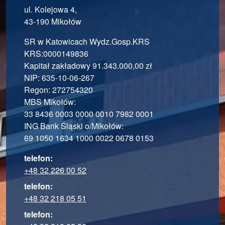
ul. Kolejowa 4,
43-190 Mikołów
SR w Katowicach Wydz.Gosp.KRS
KRS:0000149836
Kapitał zakładowy 91.343.000,00 zł
NIP: 635-10-06-267
Regon: 272754320
MBS Mikołów:
33 8436 0003 0000 0010 7982 0001
ING Bank Śląski o/Mikołów:
69 1050 1634 1000 0022 0678 0153
telefon:
+48 32 226 00 52
telefon:
+48 32 218 05 51
telefon: