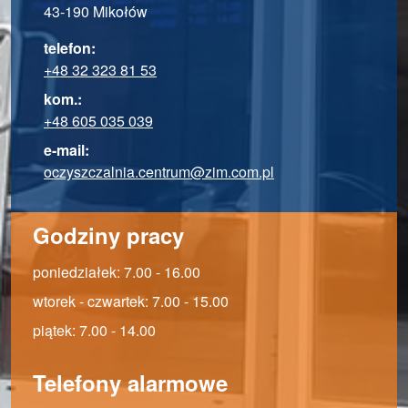
43-190 Mikołów
telefon:
+48 32 323 81 53
kom.:
+48 605 035 039
e-mail:
oczyszczalnia.centrum@zim.com.pl
Godziny pracy
poniedziałek: 7.00 - 16.00
wtorek - czwartek: 7.00 - 15.00
piątek: 7.00 - 14.00
Telefony alarmowe